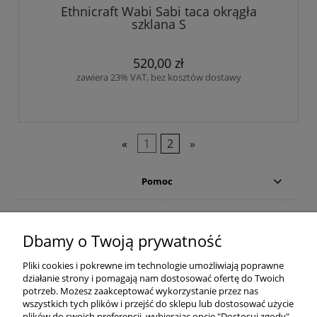
Ethnicraft Wabi Sabi taca okrągła
szklana S
520,00 zł
zawiera 23% VAT, bez kosztów dostawy
«
1
2
»
Pomoc
Moje konto
Dbamy o Twoją prywatność
Płatności i dostawa
Pliki cookies i pokrewne im technologie umożliwiają poprawne
działanie strony i pomagają nam dostosować ofertę do Twoich
Informacje
potrzeb. Możesz zaakceptować wykorzystanie przez nas
wszystkich tych plików i przejść do sklepu lub dostosować użycie
plików do swoich preferencji, wybierając opcję "Dostosuj zgody".