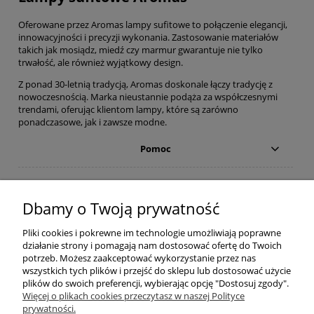
Oferowane przez Aromas lampy sufitowe to połączenie elegancji,
innowacyjności i precyzji wykonania. Zastosowanie materiałów
takich jak mosiądz, miedź czy marmur gwarantuje nie tylko
trwałość, ale również wyjątkowy design.
Z ponad 30-letnią tradycją, Aromas doskonale łączy tradycję z
nowoczesnością. Marka nieustannie podąża za współczesnymi
trendami, oferując klientom lampy, które są zarówno
ponadczasowe, jak i zawsze modne.
Pomoc
Moje konto
Dbamy o Twoją prywatność
Płatności i dostawa
Pliki cookies i pokrewne im technologie umożliwiają poprawne
działanie strony i pomagają nam dostosować ofertę do Twoich
Informacje
potrzeb. Możesz zaakceptować wykorzystanie przez nas
wszystkich tych plików i przejść do sklepu lub dostosować użycie
plików do swoich preferencji, wybierając opcję "Dostosuj zgody".
O nas
Więcej o plikach cookies przeczytasz w naszej Polityce
prywatności.