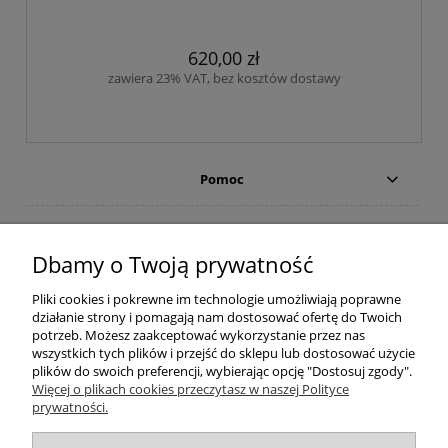
620,00 zł
zawiera 23% VAT, bez kosztów dostawy
Pomoc
Moje konto
Dbamy o Twoją prywatność
Płatności i dostawa
Pliki cookies i pokrewne im technologie umożliwiają poprawne
działanie strony i pomagają nam dostosować ofertę do Twoich
Informacje
potrzeb. Możesz zaakceptować wykorzystanie przez nas
wszystkich tych plików i przejść do sklepu lub dostosować użycie
plików do swoich preferencji, wybierając opcję "Dostosuj zgody".
O nas
Więcej o plikach cookies przeczytasz w naszej Polityce
prywatności.
Popularne