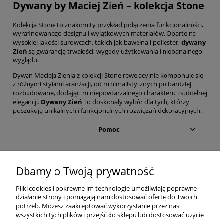
Dywany by Maciej Zień – kolekcja Stone
Kolekcja Stone to znakomity przykład połączenia funkcjonalności,
wyrafinowanego designu i wyjątkowych materiałów. Oparte na
wysokiej jakości surowcach, takich jak bawełna i poliester,
dywany
Zień
są gwarancją trwałości, wygody użytkowania i niebanalnego
wyglądu.
Dywan Macieja Zienia z kolekcji Stone rewelacyjnie komponuje się
z różnymi stylami aranżacji, od minimalistycznych po bardziej
rozbudowane, dodając im niepowtarzalnego charakteru i subtelnej
elegancji.
Dywany Zień
To doskonały wybór dla tych, którzy
poszukują unikalnych i funkcjonalnych rozwiązań dekoracyjnych.
Pomoc
Moje konto
Dbamy o Twoją prywatność
Płatności i dostawa
Pliki cookies i pokrewne im technologie umożliwiają poprawne
działanie strony i pomagają nam dostosować ofertę do Twoich
Informacje
potrzeb. Możesz zaakceptować wykorzystanie przez nas
wszystkich tych plików i przejść do sklepu lub dostosować użycie