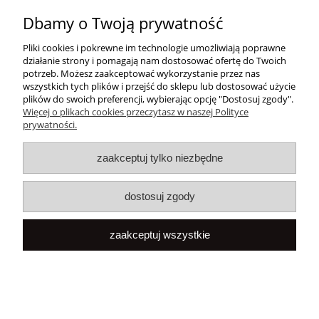
Dbamy o Twoją prywatność
O nas
Pliki cookies i pokrewne im technologie umożliwiają poprawne
Popularne
działanie strony i pomagają nam dostosować ofertę do Twoich
potrzeb. Możesz zaakceptować wykorzystanie przez nas
wszystkich tych plików i przejść do sklepu lub dostosować użycie
plików do swoich preferencji, wybierając opcję "Dostosuj zgody".
Więcej o plikach cookies przeczytasz w naszej Polityce
prywatności.
zaakceptuj tylko niezbędne
dostosuj zgody
pokaż pełną wersję strony
Sklep internetowy Shoper.pl
zaakceptuj wszystkie