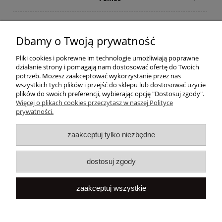
Moje konto
Dbamy o Twoją prywatność
Płatności i dostawa
Pliki cookies i pokrewne im technologie umożliwiają poprawne
działanie strony i pomagają nam dostosować ofertę do Twoich
Informacje
potrzeb. Możesz zaakceptować wykorzystanie przez nas
wszystkich tych plików i przejść do sklepu lub dostosować użycie
plików do swoich preferencji, wybierając opcję "Dostosuj zgody".
O nas
Więcej o plikach cookies przeczytasz w naszej Polityce
prywatności.
Popularne
zaakceptuj tylko niezbędne
dostosuj zgody
zaakceptuj wszystkie