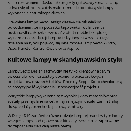
zainteresowaniem. Doskonałe projekty i jakość wykonania lamp
jednak się obroniły, a dziś mało komu nie podobają się lampy
wykonane z naturalnego drewna.
Drewniane lampy Secto Design cieszyły się tak wielkim
powodzeniem, że na początku tego wieku Tuula Jusélius
postanowiła całkowicie wycofać z oferty meble i skupić się
wyłącznie na produkcji lamp. Między innymi w wyniku tego
działania na rynku pojawiły się inne modele lamp Secto – Octo,
Victo, Puncto, Kontro, Owalo oraz Aspiro.
Kultowe lampy w skandynawskim stylu
Lampy Secto Design zachwyciły nie tylko klientów na całym
świecie, ale również zostały docenione przez czołowych
projektantów oraz architektów. Projekty Seppo Koho chwalone są
za precyzyjność wykonania i innowacyjność projektu.
Wszystkie lampy wykonane są z wysokiej klasy materiałów oraz
zostały przemyślane nawet w najmniejszym detalu. Zanim trafią
do sprzedaży, przechodzą surową kontrolę.
W DesignD10 zamówisz różne rodzaje lamp tej marki, w tym
lampy
wiszące
,
lampy podłogowe
oraz
kinkiety
. Serdecznie zapraszamy
do zapoznania się z całą naszą ofertą.