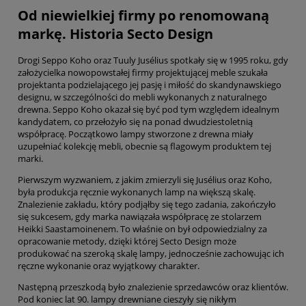
Od niewielkiej firmy po renomowaną
markę. Historia Secto Design
Drogi Seppo Koho oraz Tuuly Jusélius spotkały się w 1995 roku, gdy
założycielka nowopowstałej firmy projektującej meble szukała
projektanta podzielającego jej pasję i miłość do skandynawskiego
designu, w szczególności do mebli wykonanych z naturalnego
drewna. Seppo Koho okazał się być pod tym względem idealnym
kandydatem, co przełożyło się na ponad dwudziestoletnią
współpracę. Początkowo lampy stworzone z drewna miały
uzupełniać kolekcję mebli, obecnie są flagowym produktem tej
marki.
Pierwszym wyzwaniem, z jakim zmierzyli się Jusélius oraz Koho,
była produkcja ręcznie wykonanych lamp na większą skalę.
Znalezienie zakładu, który podjąłby się tego zadania, zakończyło
się sukcesem, gdy marka nawiązała współpracę ze stolarzem
Heikki Saastamoinenem. To właśnie on był odpowiedzialny za
opracowanie metody, dzięki której Secto Design może
produkować na szeroką skalę lampy, jednocześnie zachowując ich
ręczne wykonanie oraz wyjątkowy charakter.
Następną przeszkodą było znalezienie sprzedawców oraz klientów.
Pod koniec lat 90. lampy drewniane cieszyły się nikłym