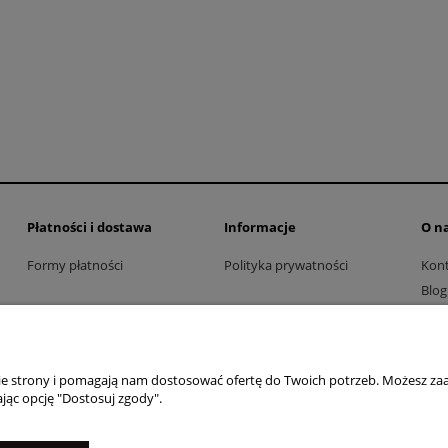
oekspozycyjna
Vibia - poekspozycyjna
670,00 zł
3 980,00 zł
1 030,00 zł
4 970,00 zł
regularna:
Cena regularna:
do koszyka
do koszyka
Płatności i dostawa
Informacje
O n
Formy płatności
Polityka prywatności
Kon
Blog
nie strony i pomagają nam dostosować ofertę do Twoich potrzeb. Możesz zaa
jąc opcję "Dostosuj zgody".