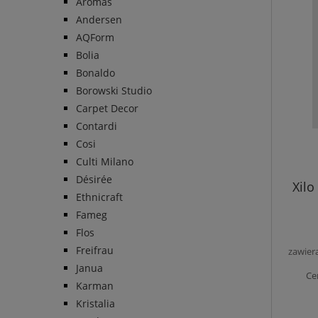
Aromas
Andersen
AQForm
Bolia
Bonaldo
Borowski Studio
Carpet Decor
Contardi
Cosi
Culti Milano
Désirée
Xilo
Ethnicraft
Fameg
Flos
Freifrau
zawier
Janua
Ce
Karman
Kristalia