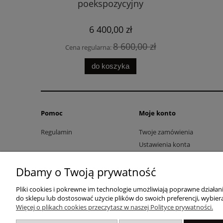
poekspozycyjny
p
6 400,00 zł
8 600,00 zł
Cena regularna:
Cena 
do koszyka
Pomoc
Moje konto
Regulamin
Twoje zamówienia
Ustawienia konta
Przechowalnia
Dbamy o Twoją prywatność
Pliki cookies i pokrewne im technologie umożliwiają poprawne działa
do sklepu lub dostosować użycie plików do swoich preferencji, wybiera
Więcej o plikach cookies przeczytasz w naszej Polityce prywatności.