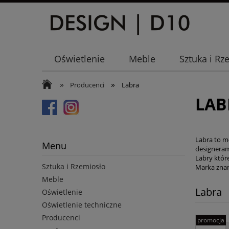
Oświetlenie
Meble
Sztuka i Rz
»
»
Producenci
Labra
LAB
Labra to m
Menu
designeram
Labry któr
Sztuka i Rzemiosło
Marka znan
Meble
Labra
Oświetlenie
Oświetlenie techniczne
Producenci
promocja