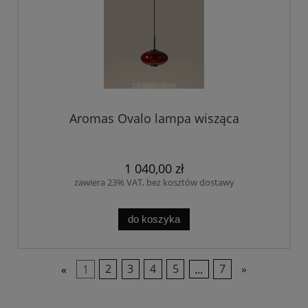
Aromas Ovalo lampa wisząca
1 040,00 zł
zawiera 23% VAT, bez kosztów dostawy
do koszyka
«
1
2
3
4
5
...
7
»