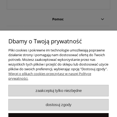
Pomoc
Moje konto
Dbamy o Twoją prywatność
Płatności i dostawa
Pliki cookies i pokrewne im technologie umożliwiają poprawne
działanie strony i pomagają nam dostosować ofertę do Twoich
Informacje
potrzeb. Możesz zaakceptować wykorzystanie przez nas
wszystkich tych plików i przejść do sklepu lub dostosować użycie
plików do swoich preferencji, wybierając opcję "Dostosuj zgody".
O nas
Więcej o plikach cookies przeczytasz w naszej Polityce
prywatności.
Popularne
zaakceptuj tylko niezbędne
dostosuj zgody