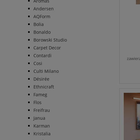
Aromas
Andersen
AQForm
Bolia
Bonaldo
Borowski Studio
Carpet Decor
Contardi
zawier
Cosi
Culti Milano
Désirée
Ethnicraft
Fameg
Flos
Freifrau
Janua
Karman
Kristalia