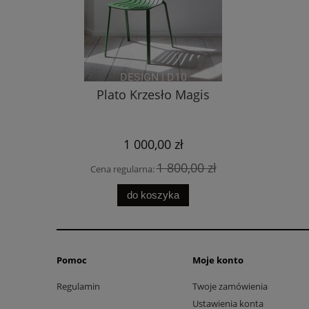
Plato Krzesło Magis
Atom Ar
p
1 000,00 zł
1 800,00 zł
Cena regularna:
Cena 
do koszyka
Pomoc
Moje konto
Regulamin
Twoje zamówienia
Ustawienia konta