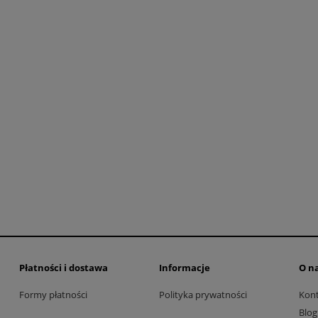
Rito fotel Désirée -
 lampa stojąca Labra
poekspozycyjny
11 140,00 zł
3 600,00 zł
13 930,00 zł
Cena regularna:
4 500,00 zł
regularna:
do koszyka
Płatności i dostawa
Informacje
O n
Formy płatności
Polityka prywatności
Kon
Blog