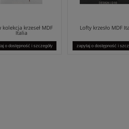
 kolekcja krzeseł MDF
Lofty krzesło MDF Ita
Italia
aj o dostępność i szczegóły
zapytaj o dostępność i szc