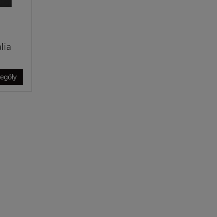
lia
zegóły