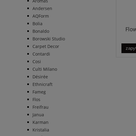
Aromas
Andersen
AQForm
Bolia
Flow
Bonaldo
Borowski Studio
Carpet Decor
zapyt
Contardi
Cosi
Culti Milano
Désirée
Ethnicraft
Fameg
Flos
Freifrau
Janua
Karman
Kristalia