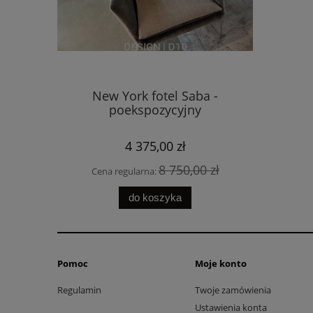
New York fotel Saba -
Xilo L
poekspozycyjny
4 375,00 zł
8 750,00 zł
Cena regularna:
Cena 
do koszyka
Pomoc
Moje konto
Regulamin
Twoje zamówienia
Ustawienia konta