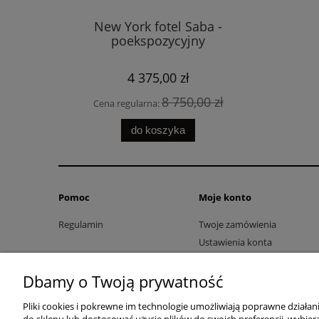
New York fotel Saba -
Xilo L
poekspozycyjny
4 375,00 zł
8 750,00 zł
Cena regularna:
Cena 
do koszyka
Pomoc
Moje konto
Regulamin
Twoje zamówienia
Ustawienia konta
Przechowalnia
Dbamy o Twoją prywatność
Pliki cookies i pokrewne im technologie umożliwiają poprawne działa
do sklepu lub dostosować użycie plików do swoich preferencji, wybiera