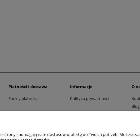
Rito fotel Désirée -
 lampa stojąca Labra
poekspozycyjny
11 140,00 zł
3 600,00 zł
13 930,00 zł
Cena regularna:
4 500,00 zł
regularna:
do koszyka
Płatności i dostawa
Informacje
O n
Formy płatności
Polityka prywatności
Kon
Blog
nie strony i pomagają nam dostosować ofertę do Twoich potrzeb. Możesz zaa
jąc opcję "Dostosuj zgody".