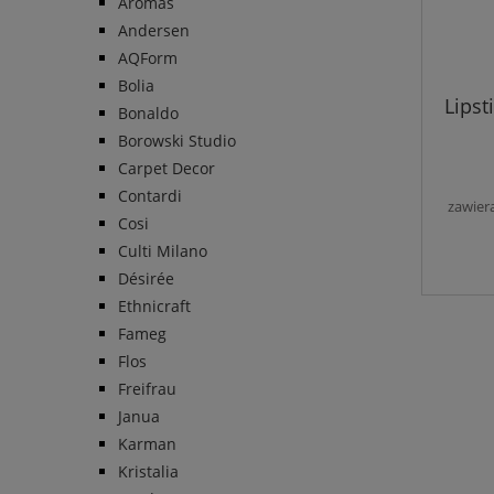
Aromas
Andersen
AQForm
Bolia
Lipst
Bonaldo
Borowski Studio
Carpet Decor
Contardi
zawier
Cosi
Culti Milano
Désirée
Ethnicraft
Fameg
Flos
Freifrau
Janua
Karman
Kristalia