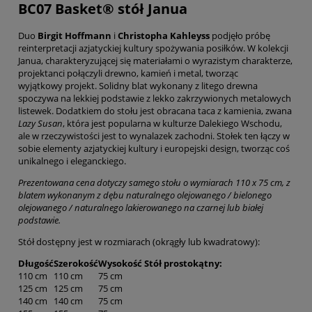
BC07 Basket® stół Janua
Duo
Birgit Hoffmann
i
Christopha Kahleyss
podjęło próbę
reinterpretacji azjatyckiej kultury spożywania posiłków. W kolekcji
Janua, charakteryzującej się materiałami o wyrazistym charakterze,
projektanci połączyli drewno, kamień i metal, tworząc
wyjątkowy projekt. Solidny blat wykonany z litego drewna
spoczywa na lekkiej podstawie z lekko zakrzywionych metalowych
listewek. Dodatkiem do stołu jest obracana taca z kamienia, zwana
Lazy Susan
, która jest popularna w kulturze Dalekiego Wschodu,
ale w rzeczywistości jest to wynalazek zachodni. Stołek ten łączy w
sobie elementy azjatyckiej kultury i europejski design, tworząc coś
unikalnego i eleganckiego.
Prezentowana cena dotyczy samego stołu o wymiarach 110 x 75 cm, z
blatem wykonanym z dębu naturalnego olejowanego / bielonego
olejowanego / naturalnego lakierowanego na czarnej lub białej
podstawie.
Stół dostępny jest w rozmiarach (okrągły lub kwadratowy):
Długość
Szerokość
Wysokość
Stół prostokątny:
110 cm
110 cm
75 cm
125 cm
125 cm
75 cm
140 cm
140 cm
75 cm