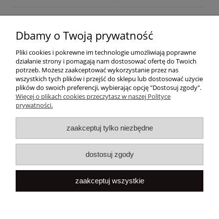
Moje konto
Dbamy o Twoją prywatność
Płatności i dostawa
Pliki cookies i pokrewne im technologie umożliwiają poprawne
działanie strony i pomagają nam dostosować ofertę do Twoich
Informacje
potrzeb. Możesz zaakceptować wykorzystanie przez nas
wszystkich tych plików i przejść do sklepu lub dostosować użycie
plików do swoich preferencji, wybierając opcję "Dostosuj zgody".
O nas
Więcej o plikach cookies przeczytasz w naszej Polityce
prywatności.
Popularne
zaakceptuj tylko niezbędne
dostosuj zgody
zaakceptuj wszystkie
pokaż pełną wersję strony