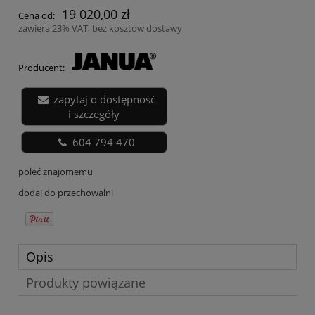
19 020,00 zł
Cena od:
zawiera 23% VAT, bez kosztów dostawy
Producent:
zapytaj o dostępność
i szczegóły
604 794 470
poleć znajomemu
dodaj do przechowalni
Opis
Produkty powiązane