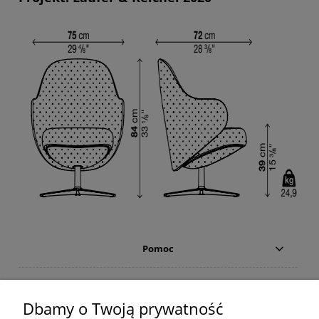
Pomoc
Moje konto
Dbamy o Twoją prywatność