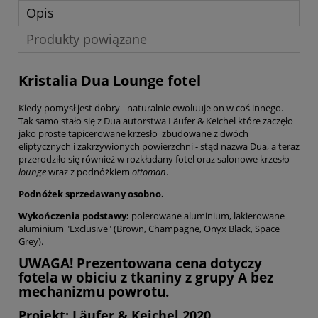
Opis
Produkty powiązane
Kristalia Dua Lounge fotel
Kiedy pomysł jest dobry - naturalnie ewoluuje on w coś innego.
Tak samo stało się z Dua autorstwa Läufer & Keichel które zaczęło
jako proste tapicerowane krzesło zbudowane z dwóch
eliptycznych i zakrzywionych powierzchni - stąd nazwa Dua, a teraz
przerodziło się również w rozkładany fotel oraz salonowe krzesło
lounge
wraz z podnóżkiem
ottoman
.
Podnóżek sprzedawany osobno.
Wykończenia podstawy:
polerowane aluminium, lakierowane
aluminium "Exclusive" (Brown, Champagne, Onyx Black, Space
Grey).
UWAGA! Prezentowana cena dotyczy
fotela w obiciu z tkaniny z grupy A bez
mechanizmu powrotu.
Projekt: Läufer & Keichel 2020