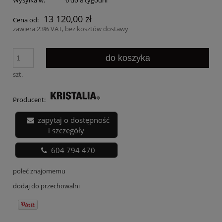
13 120,00 zł
Cena od:
zawiera 23% VAT, bez kosztów dostawy
do koszyka
szt.
Producent:
zapytaj o dostępność
i szczegóły
604 794 470
poleć znajomemu
dodaj do przechowalni