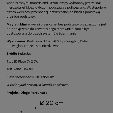
współczesnymi materiałami. Trzon lampy wykonany jest ze stali
nierdzewnej, klosz, dyfuzor i podstawa z poliwęglanu. Występuje w
trzech wersjach: przenośnej, przykręcanej do blatu z podstawą
oraz bez podstawy.
Mayfair Mini
w wersji przenośnej bez podstawy przeznaczona jest
do podłączenia do zewnętrznego sterownika, może być
dostosowana do trzech systemów ściemniania.
Wykonanie:
Podstawa i klosz: ABS + poliwęglan, Dyfuzor:
poliwęglan, Drążek: stal nierdzewna
Źródło światła:
1 x LED Plate 5V 2,5W
100~240V, 50/60Hz
Klasa szczelności IP20. Kabel 1m.
W razie pytań prosimy o kontakt ze sklepem.
Projekt:
Diego Fortunato