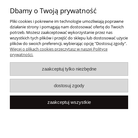
Dbamy o Twoją prywatność
Płatności i dostawa
Pliki cookies i pokrewne im technologie umożliwiają poprawne
działanie strony i pomagają nam dostosować ofertę do Twoich
Informacje
potrzeb. Możesz zaakceptować wykorzystanie przez nas
wszystkich tych plików i przejść do sklepu lub dostosować użycie
plików do swoich preferencji, wybierając opcję "Dostosuj zgody".
O nas
Więcej o plikach cookies przeczytasz w naszej Polityce
prywatności.
Popularne
zaakceptuj tylko niezbędne
dostosuj zgody
zaakceptuj wszystkie
pokaż pełną wersję strony
Sklep internetowy Shoper.pl