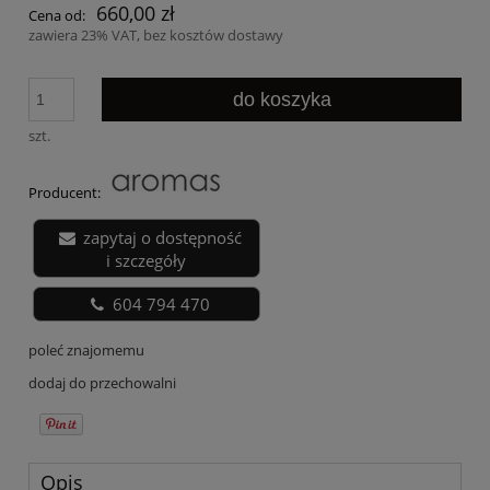
660,00 zł
Cena od:
zawiera 23% VAT, bez kosztów dostawy
do koszyka
szt.
Producent:
zapytaj o dostępność
i szczegóły
604 794 470
poleć znajomemu
dodaj do przechowalni
Opis