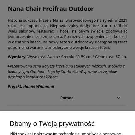
Nana Chair Freifrau Outdoor
Historia sukcesu krzesła
Nana
, wprowadzonego na rynek w 2021
roku, jest imponująca. Niepowtarzalny design bez trudu trafił do
wielu salonów, restauracji i hoteli na całym świecie, zdobywając
jednocześnie niezliczone serca. Po różnych uzupełnieniach kolekcji
w ostatnich latach, na nowy sezon outdoorowy dostępne są teraz
odporne na warunki atmosferyczne wersje krzeseł i foteli.
Wymiary:
Wysokość: 84 cm / Szerokość: 59 cm / Głębokość: 67 cm.
Prezentowana cena dotyczy krzesła na stalowych nóżkach, w obiciu z
tkaniny typu Outdoor - Lopi by Sunbrella.
W sprawie szczegółów
prosimy o kontakt ze sklepem.
Projekt: Hanne Willmann
Pomoc
Moje konto
Dbamy o Twoją prywatność
Płatności i dostawa
Pliki cookies i pokrewne im technologie umożliwiają poprawne