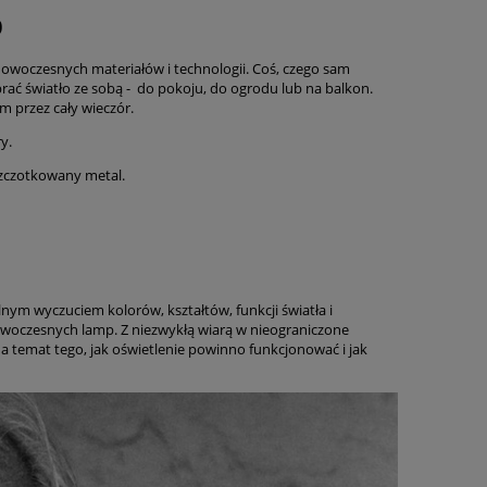
0
owoczesnych materiałów i technologii. Coś, czego sam
ć światło ze sobą - do pokoju, do ogrodu lub na balkon.
m przez cały wieczór.
y.
szczotkowany metal.
nym wyczuciem kolorów, kształtów, funkcji światła i
nowoczesnych lamp. Z niezwykłą wiarą w nieograniczone
temat tego, jak oświetlenie powinno funkcjonować i jak
25
Pin 1694 kinkiet Vibia -
Blazer fote
poekspozycyjny
poekspo
2 624,00 zł
6 400