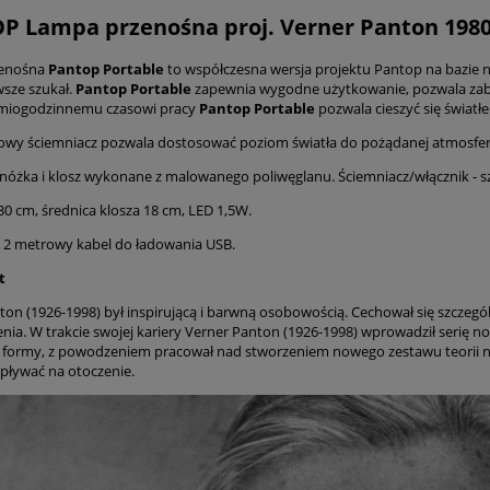
 Lampa przenośna proj. Verner Panton 198
enośna
Pantop Portable
to współczesna wersja projektu Pantop na bazie n
sze szukał.
Pantop Portable
zapewnia wygodne użytkowanie, pozwala zabra
dmiogodzinnemu czasowi pracy
Pantop Portable
pozwala cieszyć się światłe
owy ściemniacz pozwala dostosować poziom światła do pożądanej atmosfer
nóżka i klosz wykonane z malowanego poliwęglanu. Ściemniacz/włącznik - 
0 cm, średnica klosza 18 cm, LED 1,5W.
 2 metrowy kabel do ładowania USB.
t
ton (1926-1998) był inspirującą i barwną osobowością. Cechował się szczegól
nia. W trakcie swojej kariery Verner Panton (1926-1998) wprowadził serię 
 formy, z powodzeniem pracował nad stworzeniem nowego zestawu teorii na 
ływać na otoczenie.
e Aromas kinkiet -
Grove donica Bolia Ø30 x H 
oekspozycyjny
cm - poekspozycyjna
570,00 zł
370,00 zł