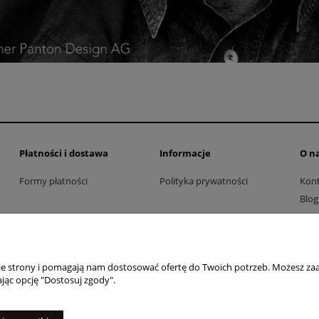
Płatności i dostawa
Informacje
O n
Formy płatności
Polityka prywatności
Kon
Blog
nie strony i pomagają nam dostosować ofertę do Twoich potrzeb. Możesz zaa
jąc opcję "Dostosuj zgody".