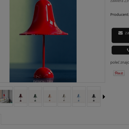
zawiera 2
Producent
z
poleć zna