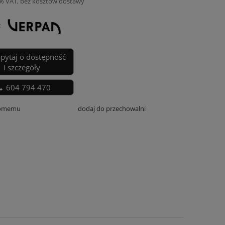
3% VAT, bez kosztów dostawy
:
apytaj o dostępność
i szczegóły
604 794 470
jomemu
dodaj do przechowalni