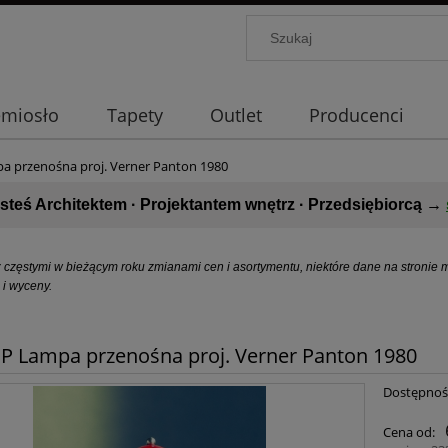
emiosło
Tapety
Outlet
Producenci
 przenośna proj. Verner Panton 1980
steś Architektem · Projektantem wnętrz · Przedsiębiorcą
→
 częstymi w bieżącym roku zmianami cen i asortymentu, niektóre dane na stronie m
 i wyceny.
 Lampa przenośna proj. Verner Panton 1980
Dostępnoś
Cena od: