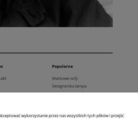
as
Popularne
takt
Markowe sofy
Designerska lampa
Designerskie stoliki
Designerskie dywany
Tapety na zamówienie
kceptować wykorzystanie przez nas wszystkich tych plików i przejść