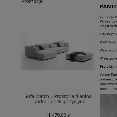
Promocje
PANTOP
Lampa prz
Panton zaw
Dzięki sie
Trzystopni
Podstawa, 
Wysokość 3
W zestawie
Projektan
Verner Pan
pomieszcze
możliwości
powinno wp
Deli
Sofa Match L Prostoria tkanina
p
Tundra - poekspozycjyna
11 470,00 zł