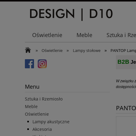
Oświetlenie
Meble
Sztuka i Rz
»
»
»
Oświetlenie
Lampy stołowe
PANTOP Lampa
B2B
Je
W związku z
Menu
dostępności
Sztuka i Rzemiosło
Meble
PANTOP
Oświetlenie
Lampy akustyczne
Akcesoria