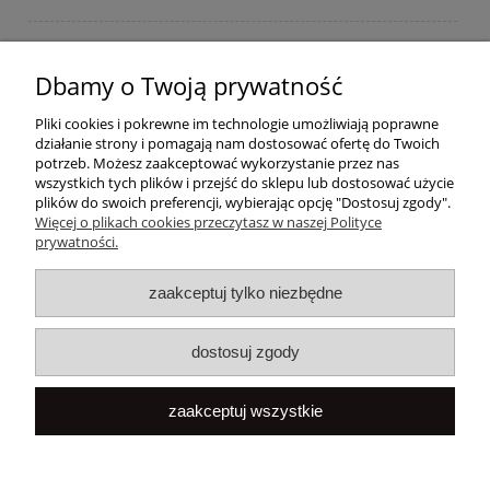
Moje konto
Dbamy o Twoją prywatność
Płatności i dostawa
Pliki cookies i pokrewne im technologie umożliwiają poprawne
działanie strony i pomagają nam dostosować ofertę do Twoich
Informacje
potrzeb. Możesz zaakceptować wykorzystanie przez nas
wszystkich tych plików i przejść do sklepu lub dostosować użycie
plików do swoich preferencji, wybierając opcję "Dostosuj zgody".
O nas
Więcej o plikach cookies przeczytasz w naszej Polityce
prywatności.
Popularne
zaakceptuj tylko niezbędne
dostosuj zgody
zaakceptuj wszystkie