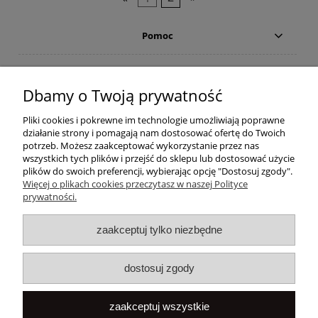
Pomoc
Moje konto
Dbamy o Twoją prywatność
Płatności i dostawa
Pliki cookies i pokrewne im technologie umożliwiają poprawne
działanie strony i pomagają nam dostosować ofertę do Twoich
Informacje
potrzeb. Możesz zaakceptować wykorzystanie przez nas
wszystkich tych plików i przejść do sklepu lub dostosować użycie
plików do swoich preferencji, wybierając opcję "Dostosuj zgody".
O nas
Więcej o plikach cookies przeczytasz w naszej Polityce
prywatności.
Popularne
zaakceptuj tylko niezbędne
dostosuj zgody
zaakceptuj wszystkie